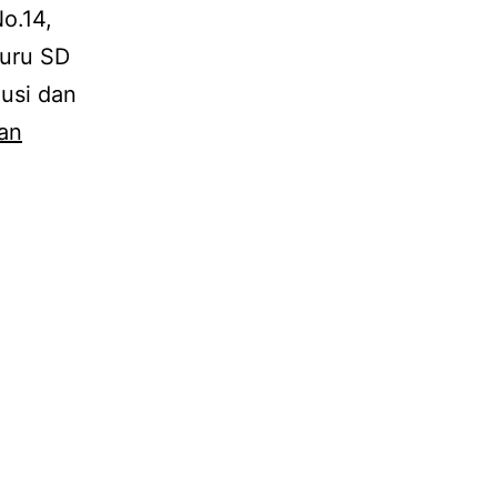
o.14,
guru SD
usi dan
an