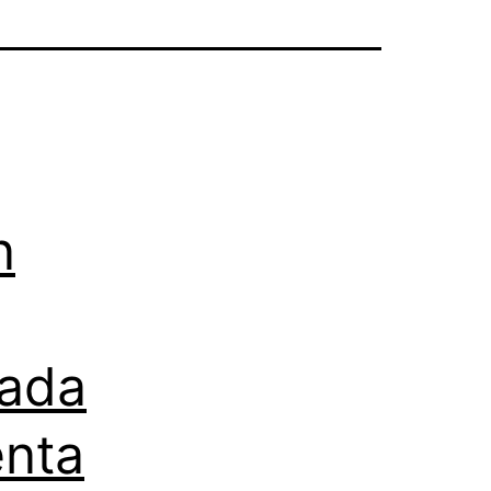
n
pada
enta