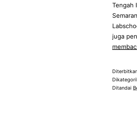
Tengah I
Semarang
Labschoo
juga pe
membac
Diterbitka
Dikategor
Ditandai
B