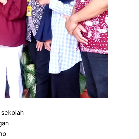
 sekolah
gan
rno