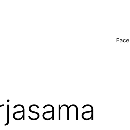
Face
rjasama