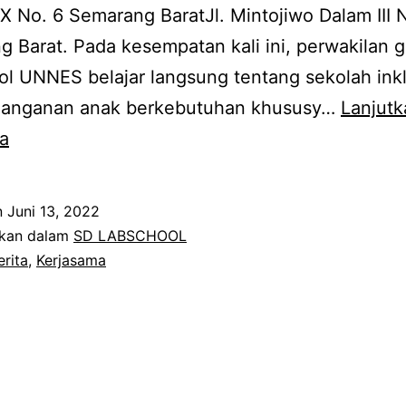
X No. 6 Semarang BaratJl. Mintojiwo Dalam III N
 Barat. Pada kesempatan kali ini, perwakilan 
l UNNES belajar langsung tentang sekolah inkl
nanganan anak berkebutuhan khususy…
Lanjutk
Guru
a
Labschool
Mengadakan
n
Juni 13, 2022
Kunjungan
ikan dalam
SD LABSCHOOL
Kerjasama
erita
,
Kerjasama
untuk
peningkatan
Layanan
pada