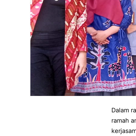
Dalam ra
ramah a
kerjasam