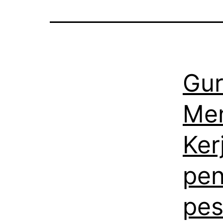
Gur
Me
Ker
pen
pes